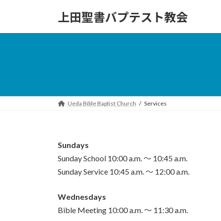
Skip
Skip
to
to
上田聖書バプテスト教会
the
the
content
Navigation
Ueda Bible Baptist Church
Services
Sundays
Sunday School 10:00 a.m. 〜 10:45 a.m.
Sunday Service 10:45 a.m. 〜 12:00 a.m.
Wednesdays
Bible Meeting 10:00 a.m. 〜 11:30 a.m.